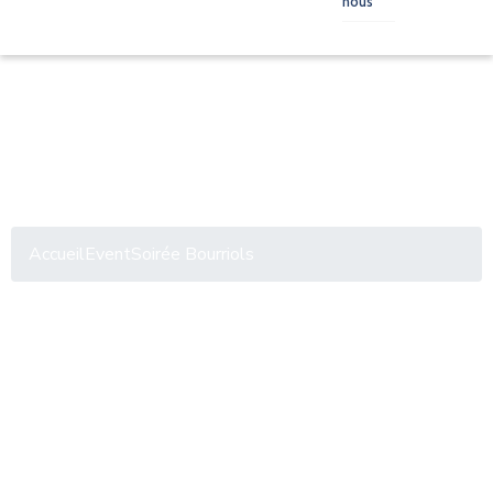
nous
Soirée Bourriols
Accueil
Event
Soirée Bourriols