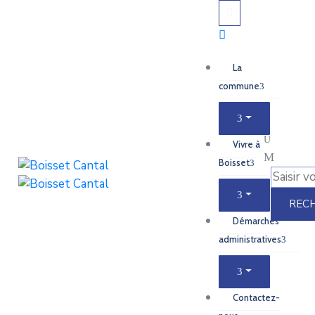
La
commune
Vivre à
Boisset
Démarches
administratives
Contactez-