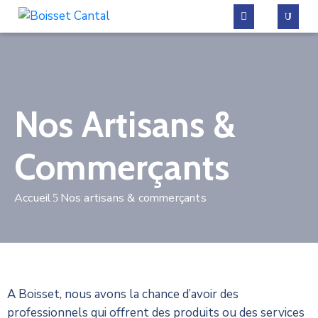
La
commune
Nos Artisans &
Vivre
à
Commerçants
Boisset
Démarches
Accueil
Nos artisans & commerçants
administratives
Contactez-
nous
A Boisset, nous avons la chance d’avoir des
professionnels qui offrent des produits ou des services