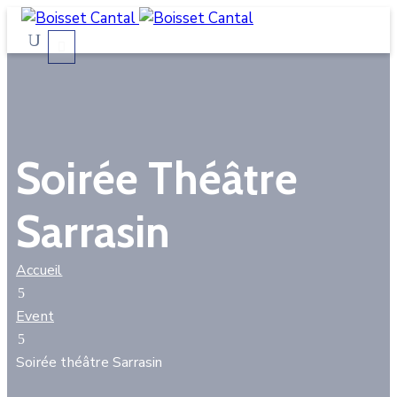
La
commune
Vivre
Soirée Théâtre
à
Boisset
Sarrasin
Démarches
administratives
Accueil
Contactez-
Event
nous
Soirée théâtre Sarrasin