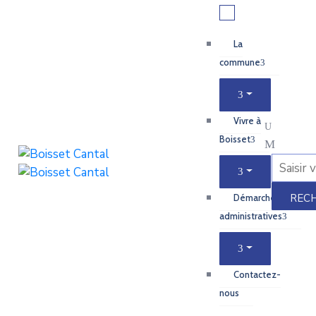
La
commune
Vivre à
Boisset
Démarches
administratives
Contactez-
nous