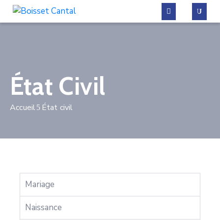
La
commune
État Civil
Vivre
à
Accueil
État civil
Boisset
Démarches
administratives
Contactez-
nous
Mariage
Naissance