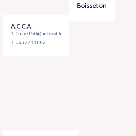
Boisset’on
A.C.C.A.
Crupe150@hotmail.fr
0632711552