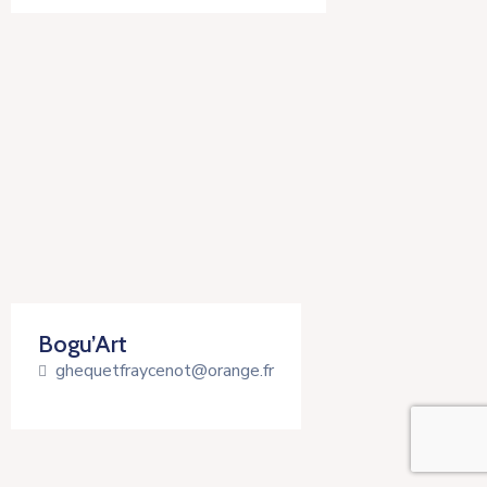
Bogu’Art
ghequetfraycenot@orange.fr