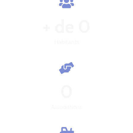
+ de 
0
Habitants
0
Associations