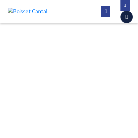
La
commune
Vivre
à
Boisset
Démarches
administratives
Contactez-
nous