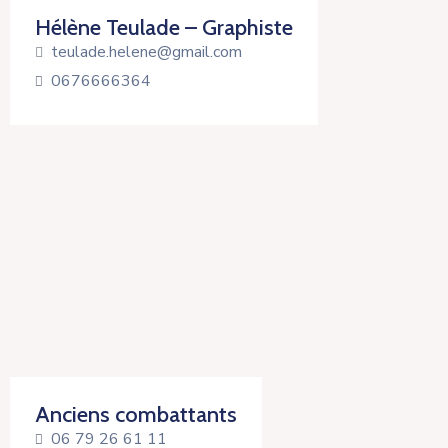
Hélène Teulade – Graphiste
teulade.helene@gmail.com
0676666364
Anciens combattants
06 79 26 61 11