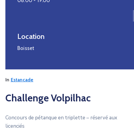
08:00 -
19:00
Location
Boisset
In
Estancade
Challenge Volpilhac
Concours de pétanque en triplette – réservé aux
licenciés