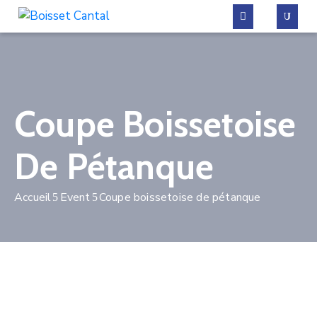
La
commune
Coupe Boissetoise
Vivre
à
De Pétanque
Boisset
Démarches
Accueil
Event
Coupe boissetoise de pétanque
administratives
Contactez-
nous