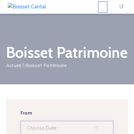
La
commune
Boisset Patrimoine
Vivre
à
Accueil
Boisset Patrimoine
Boisset
Démarches
administratives
Contactez-
nous
From