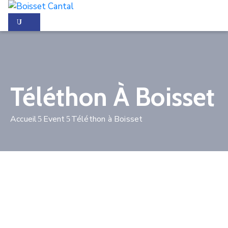
La
commune
Téléthon À Boisset
Vivre
à
Boisset
Accueil
Event
Téléthon à Boisset
Démarches
administratives
Contactez-
nous