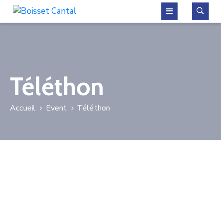
La
commune
Téléthon
Vivre
à
Accueil
Event
Téléthon
Boisset
Démarches
administratives
Contactez-
nous