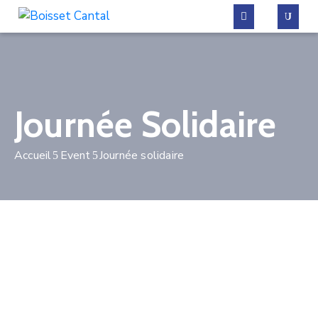
La
commune
Journée Solidaire
Vivre
à
Accueil
Event
Journée solidaire
Boisset
Démarches
administratives
Contactez-
nous