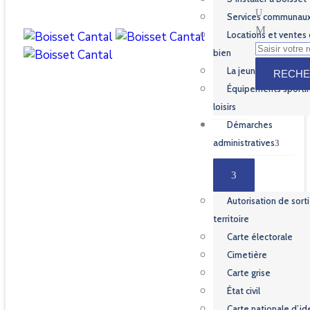
Services communau
Locations et ventes
bien
La jeunesse
Équipements sportif
loisirs
Démarches
administratives
Autorisation de sort
territoire
Carte électorale
Cimetière
Carte grise
État civil
Carte nationale d’id