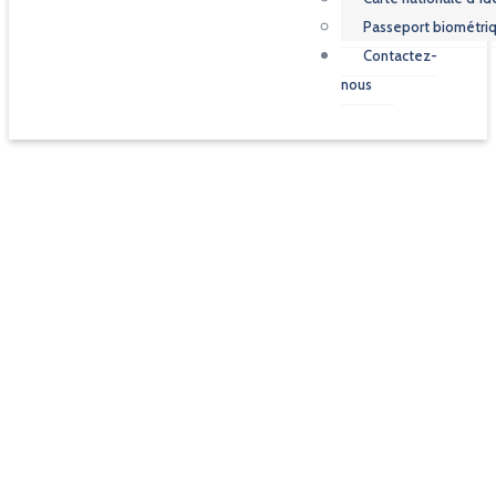
Passeport biométri
Contactez-
nous
Concours de belotte
Accueil
Event
Concours de belotte