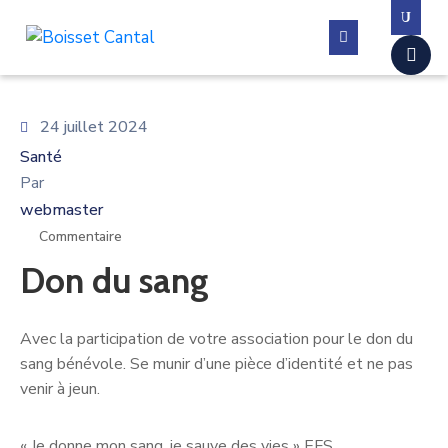
La
24 juillet 2024
commune
Santé
Vivre
Par
à
webmaster
Boisset
Commentaire
Don du sang
Démarches
administratives
Avec la participation de votre association pour le don du
Contactez-
sang bénévole. Se munir d’une pièce d’identité et ne pas
nous
venir à jeun.
« Je donne mon sang, je sauve des vies » EFS