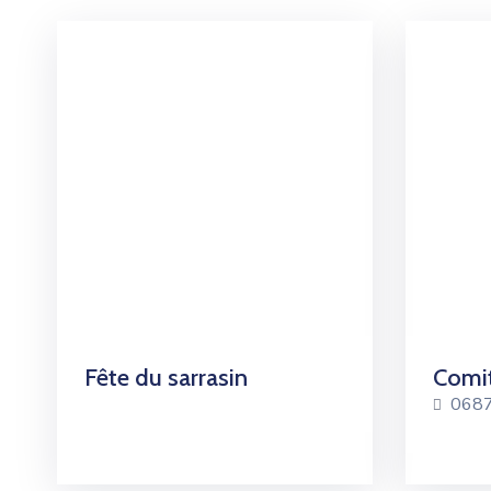
Fête du sarrasin
Comit
068