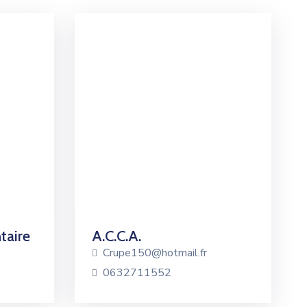
taire
A.C.C.A.
Crupe150@hotmail.fr
0632711552