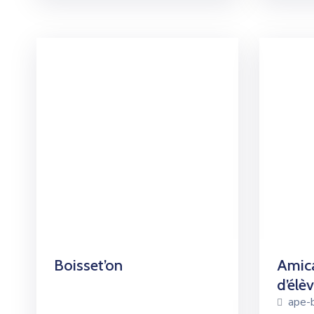
Boisset’on
Amica
d’élè
ape-