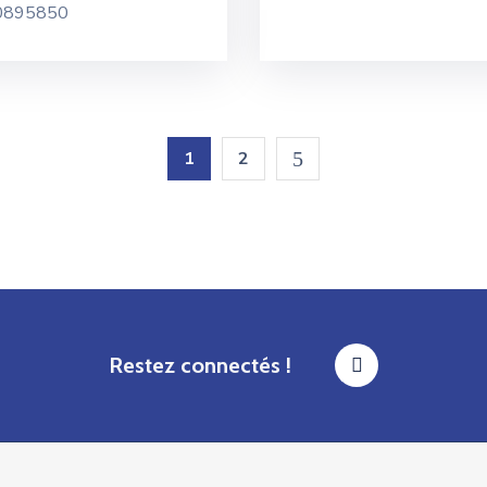
0895850
1
2
Restez connectés !