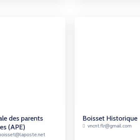
le des parents
Boisset Historique
vncnt.flr@gmail.com
ves (APE)
boisset@laposte.net