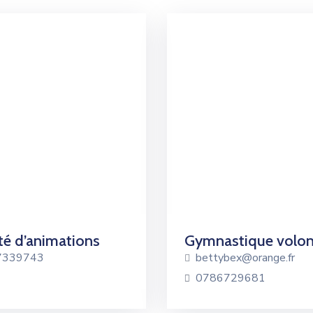
é d’animations
Gymnastique volon
7339743
bettybex@orange.fr
0786729681