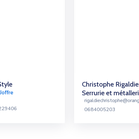
Style
Christophe Rigaldie
Serrurie et métaller
Joffre
rigaldiechristophe@orang
229406
0684005203