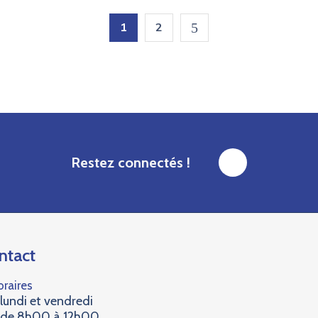
1
2
Restez connectés !
ntact
oraires
lundi et vendredi
de 8h00 à 12h00