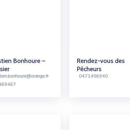
tien Bonhoure –
Rendez-vous des
sier
Pêcheurs
tien.bonhoure@orange.fr
0471456940
469467