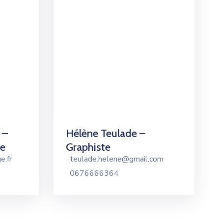
 –
Hélène Teulade –
ie
Graphiste
e.fr
teulade.helene@gmail.com
0676666364