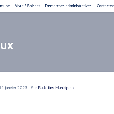
mmune
Vivre à Boisset
Démarches administratives
Contacte
aux
11 janvier 2023
- Sur
Bulletins Municipaux