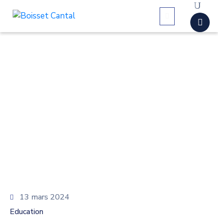
La
commune
Vivre
à
Boisset
Démarches
administratives
Contactez-
nous
13 mars 2024
Education