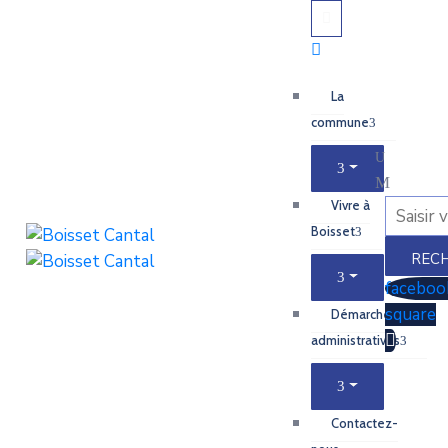
La
commune
Vivre à
Boisset
faceboo
square
Démarches
administratives
Contactez-