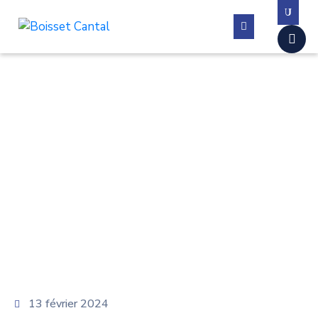
La
commune
Vivre
à
Boisset
Démarches
administratives
Contactez-
nous
13 février 2024