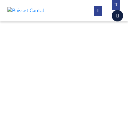
La
commune
Vivre
à
Boisset
Démarches
administratives
Contactez-
nous