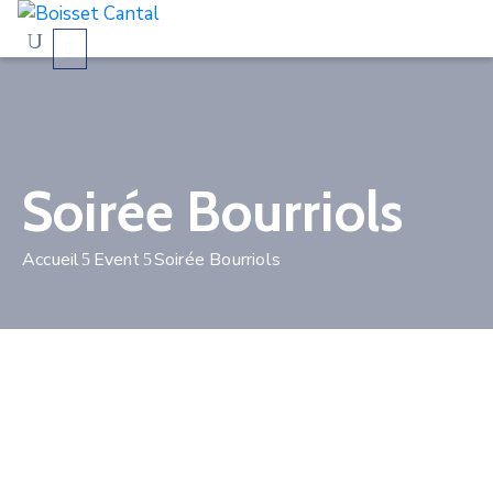
La
commune
Soirée Bourriols
Vivre
à
Boisset
Accueil
Event
Soirée Bourriols
Démarches
administratives
Contactez-
nous