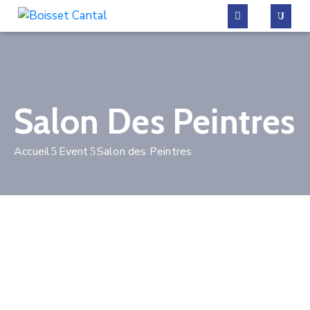
La
commune
Salon Des Peintres
Vivre
à
Accueil
Event
Salon des Peintres
Boisset
Démarches
administratives
Contactez-
nous