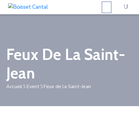
La
commune
Feux De La Saint-
Vivre
à
Jean
Boisset
Démarches
Accueil
Event
Feux de la Saint-Jean
administratives
Contactez-
nous