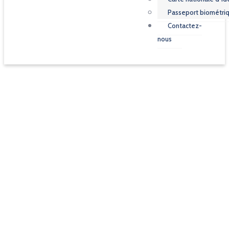
Passeport biométri
Contactez-
nous
Repas animé organisé par l’APE
Accueil
Event
Repas animé organisé par l’APE