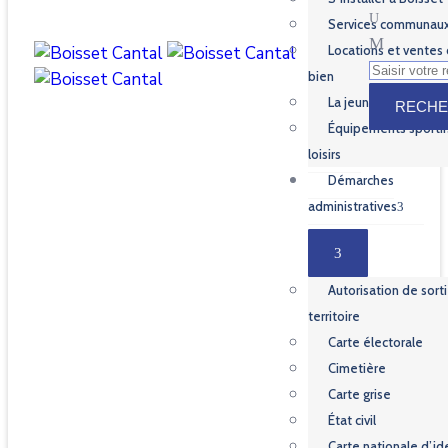
Services communau
Locations et ventes
bien
La jeunesse
Équipements sportif
loisirs
Démarches
administratives
Autorisation de sort
territoire
Carte électorale
Cimetière
Carte grise
État civil
Carte nationale d’id