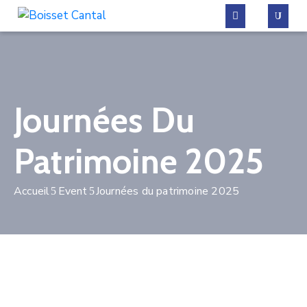
La
commune
Journées Du
Vivre
à
Patrimoine 2025
Boisset
Démarches
Accueil
Event
Journées du patrimoine 2025
administratives
Contactez-
nous