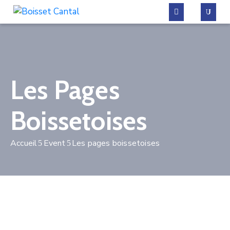
La
commune
Les Pages
Vivre
à
Boissetoises
Boisset
Démarches
Accueil
Event
Les pages boissetoises
administratives
Contactez-
nous