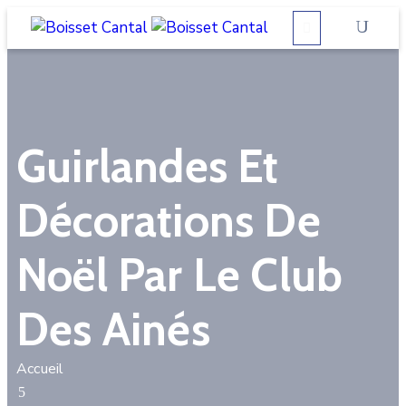
La
commune
Guirlandes Et
Vivre
à
Décorations De
Boisset
Démarches
Noël Par Le Club
administratives
Contactez-
Des Ainés
nous
Accueil