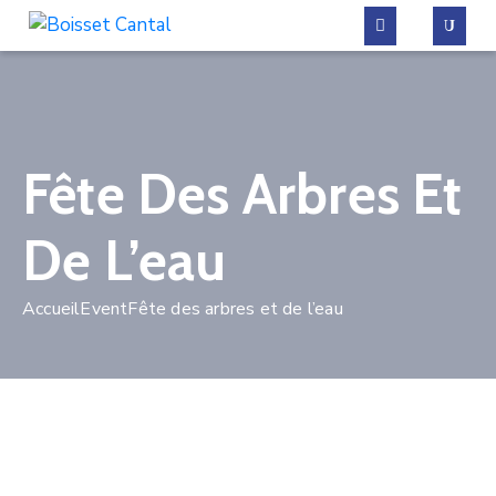
La
commune
Fête Des Arbres Et
Vivre
à
De L’eau
Boisset
Démarches
Accueil
Event
Fête des arbres et de l’eau
administratives
Contactez-
nous