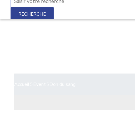
Don du sang
Accueil
Event
Don du sang