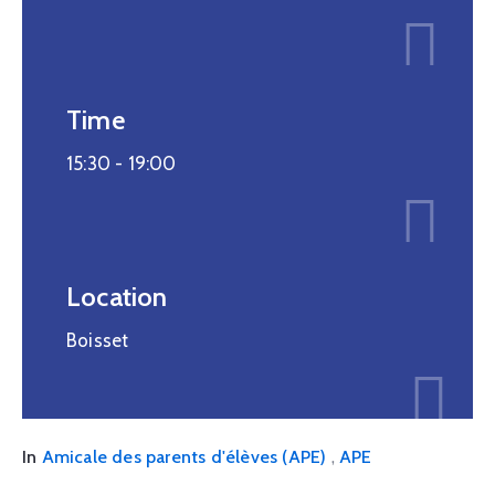
Time
15:30 -
19:00
Location
Boisset
,
In
Amicale des parents d'élèves (APE)
APE