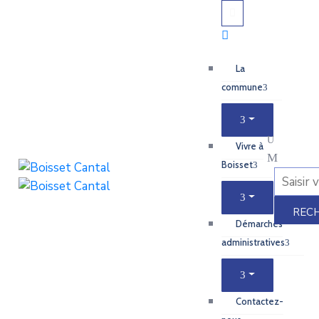
La
commune
Vivre à
Boisset
Démarches
administratives
Contactez-