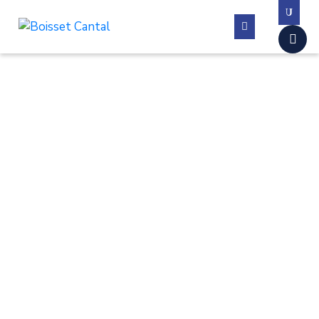
La
commune
Vivre
à
Boisset
Démarches
administratives
Contactez-
nous